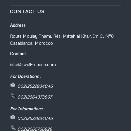
CONTACT US
Address
Route Moulay Thami, Rés. Miftah al Khair, Im C, N°8
Casablanca, Morocco
Contact
info@swell-marine.com
For Operations
:
00212522934046
00212664373867
For Informations
:
00212522934046
00212665766929